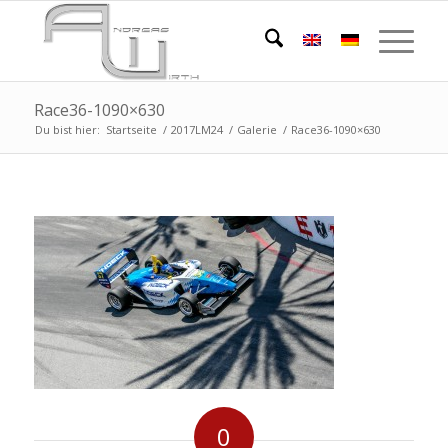
Race36-1090×630
Du bist hier:
Startseite
/
2017LM24
/
Galerie
/
Race36-1090×630
0