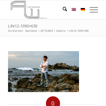
Life12-1090×630
Du bist hier:
Startseite
/
2017LM24
/
Galerie
/
Life12-1090×630
0