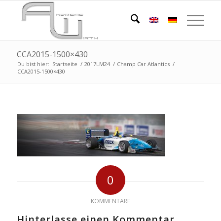
CCA2015-1500×430
Du bist hier:
Startseite
/
2017LM24
/
Champ Car Atlantics
/
CCA2015-1500×430
0
KOMMENTARE
Hinterlasse einen Kommentar