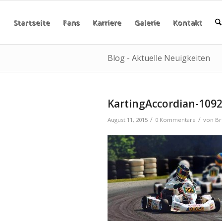
Startseite
Fans
Karriere
Galerie
Kontakt
Blog - Aktuelle Neuigkeiten
KartingAccordian-109
/
/
August 11, 2015
0 Kommentare
von
Br