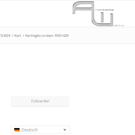
17LM24
/
Kart
/
KartingAccordian-1092×629
Follow Me!
Deutsch