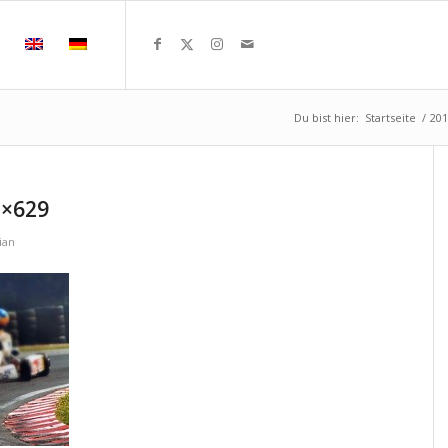
Du bist hier:
Startseite
/
20
2×629
ian